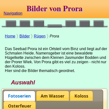
Bilder von Prora
Navigation
Bilder von Prora
Home
-
Bilder
-
Rügen
-
Prora
Das Seebad Prora ist ein Ortsteil vom Binz und liegt auf der
Schmalen Heide. Namensgeber ist eine bewaldete
Hügelkette zwischen dem Kleinen Jasmunder Bodden und
der Prorer Wiek. Von Prora gibt es viel zu zeigen - nicht nur
den Koloss.
Hier sind die Bilder thematisch geordnet.
Auswahl
Fotoserien
Am Wasser
Koloss
Osterfeuer