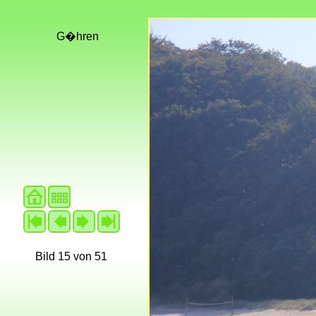
G�hren
Bild 15 von 51