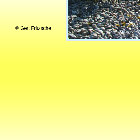
© Gert Fritzsche