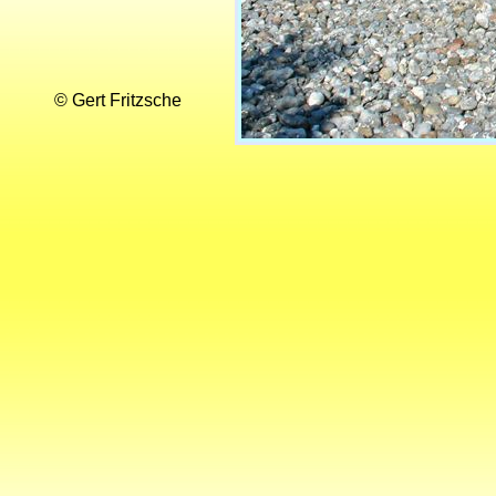
© Gert Fritzsche