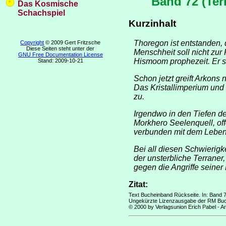
Band 72 (Ter
Das Kosmische
Schachspiel
Kurzinhalt
Thoregon ist entstanden,
Copyright
© 2009 Gert Fritzsche
Diese Seiten steht unter der
Menschheit soll nicht zu
GNU Free Documentation License
Hismoom prophezeit. Er sc
Stand: 2009-10-21
Schon jetzt greift Arkons 
Das Kristallimperium und 
zu.
Irgendwo in den Tiefen de
Morkhero Seelenquell, of
verbunden mit dem Leben
Bei all diesen Schwierigk
der unsterbliche Terraner
gegen die Angriffe seiner 
Zitat:
Text Bucheinband Rückseite. In: Band 
Ungekürzte Lizenzausgabe der RM Buc
© 2000 by Verlagsunion Erich Pabel - A